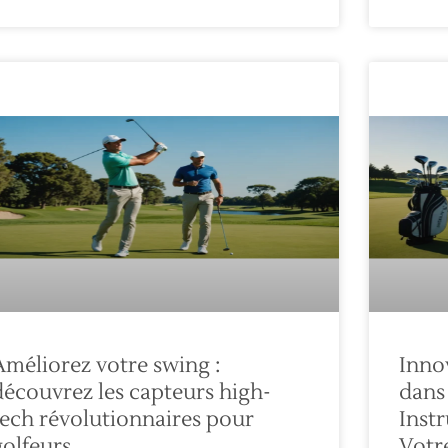
Améliorez votre swing :
Inno
découvrez les capteurs high-
dans 
tech révolutionnaires pour
Inst
golfeurs
Votr