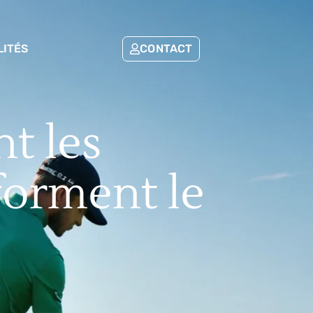
LITÉS
CONTACT
t les
forment le