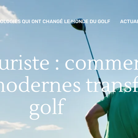
OLOGIES QUI ONT CHANGÉ LE MONDE DU GOLF
ACTUA
uriste : commen
modernes trans
golf